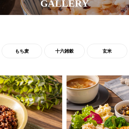
GALLERY
もち麦
十六雑穀
玄米