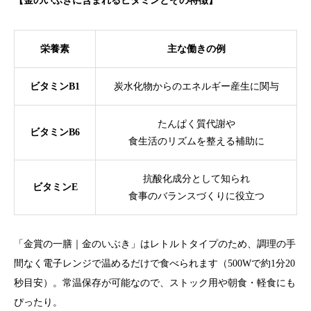
【金のいぶきに含まれるビタミンとその特徴】
栄養素
主な働きの例
ビタミンB1
炭水化物からのエネルギー産生に関与
たんぱく質代謝や
ビタミンB6
食生活のリズムを整える補助に
抗酸化成分として知られ
ビタミンE
食事のバランスづくりに役立つ
「金賞の一膳｜金のいぶき」はレトルトタイプのため、調理の手
間なく電子レンジで温めるだけで食べられます（500Wで約1分20
秒目安）。常温保存が可能なので、ストック用や朝食・軽食にも
ぴったり。