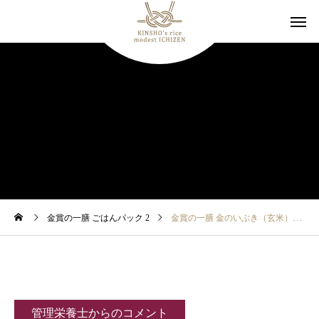
金賞の一膳 ごはんパック 2
金賞の一膳 金のいぶき（玄米）