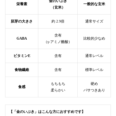
金のいぶき
栄養素
一般的な玄米
（玄米）
胚芽の大きさ
約 2.9倍
通常サイズ
含有
GABA
比較的少なめ
（γ-アミノ酪酸）
ビタミンE
含有
通常レベル
食物繊維
含有
標準レベル
もちもち
硬め
食感
柔らかい
パサつきあり
【「金のいぶき」はこんな方におすすめです】