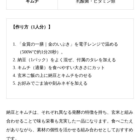
キムチ
乳酸菌・ビタミン類
【作り方（1人分）】
「金賞の一膳｜金のいぶき」を電子レンジで温める
（500Wで約1分20秒）。
納豆（1パック）をよく混ぜ、付属のタレを加える
キムチ（適量）を食べやすい大きさにカット
玄米ご飯の上に納豆とキムチをのせる
お好みでごま油や刻みネギを加える
納豆とキムチは、それぞれ異なる発酵の特徴を持ち、玄米と組み
合わせることで味も栄養も充実した一品になります。食べごたえ
がありながら、素材の個性を活かせる組み合わせとしておすすめ
です。