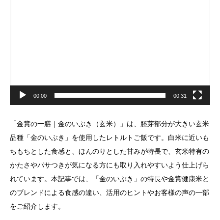
画
プ
レ
ー
ヤ
ー
00:00
00:31
「金賞の一膳｜金のいぶき（玄米）」は、胚芽部分が大きい玄米
品種「金のいぶき」を使用したレトルトご飯です。白米に近いも
ちもちとした食感と、ほんのりとした甘みが特長で、玄米特有の
かたさやパサつきが気になる方にも取り入れやすいよう仕上げら
れています。本記事では、「金のいぶき」の特長や金賞健康米と
のブレンドによる食感の違い、活用のヒントやお客様の声の一部
をご紹介します。