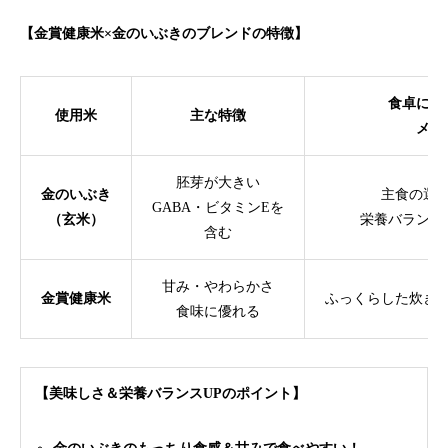
【金賞健康米×金のいぶきのブレンドの特徴】
食卓に取
使用米
主な特徴
メリ
胚芽が大きい
金のいぶき
主食の選
GABA・ビタミンEを
（玄米）
栄養バランス
含む
甘み・やわらかさ
金賞健康米
ふっくらした炊き
食味に優れる
【美味しさ＆栄養バランスUPのポイント】