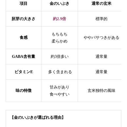
項目
金のいぶき
通常の玄米
胚芽の大きさ
約2.9倍
標準的
もちもち
食感
ややパサつきがある
柔らかめ
GABA含有量
約3倍多い
通常量
ビタミンE
多く含まれる
通常量
甘みがあり
味の特徴
玄米独特の風味
食べやすい
【金のいぶきが選ばれる理由】